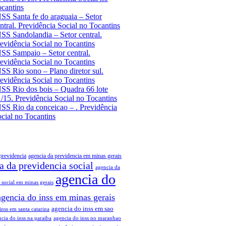
cantins
SS Santa fe do araguaia – Setor
ntral. Previdência Social no Tocantins
SS Sandolandia – Setor central.
evidência Social no Tocantins
SS Sampaio – Setor central.
evidência Social no Tocantins
SS Rio sono – Plano diretor sul.
evidência Social no Tocantins
SS Rio dos bois – Quadra 66 lote
/15. Previdência Social no Tocantins
SS Rio da conceicao – . Previdência
cial no Tocantins
previdencia
agencia da previdencia em minas gerais
a da previdencia social
agencia da
agencia do
 social em minas gerais
agencia do inss em minas gerais
agencia do inss em sao
inss em santa catarina
cia do inss na paraiba
agencia do inss no maranhao