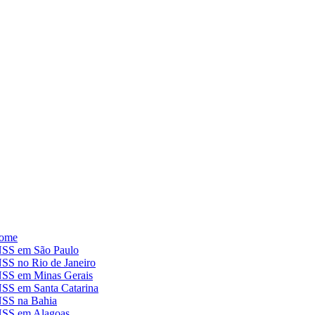
ome
NSS em São Paulo
SS no Rio de Janeiro
NSS em Minas Gerais
NSS em Santa Catarina
NSS na Bahia
NSS em Alagoas