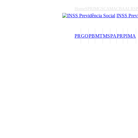
Home
SP
RJ
MG
SC
AM
AC
BA
AL
RS
INSS Previ
PR
GO
PB
MT
MS
PA
PR
PI
MA