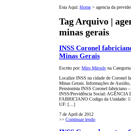
Esta Aqui:
Home
>
agencia da previde
Tag Arquivo | age
minas gerais
INSS Coronel fabriciano
Minas Gerais
Escrito por:
Miro Miroslv
na Categori
Localize INSS na cidade de Coronel fa
Minas Gerais. Informações de Auxilio
Pensionista INSS Coronel fabriciano –
INSS/Previdência Social: AGÊN
FABRICIANO Codigo da Unidade: 1102
UF: […]
7 de April de 2012
>>
Continuar lendo