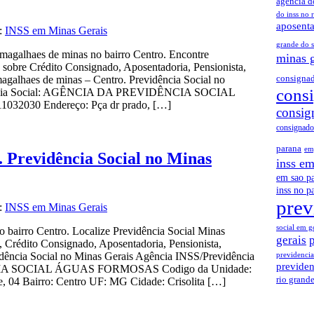
agencia d
do inss no 
aposenta
a:
INSS em Minas Gerais
grande do s
magalhaes de minas no bairro Centro. Encontre
minas g
 sobre Crédito Consignado, Aposentadoria, Pensionista,
consignad
galhaes de minas – Centro. Previdência Social no
cons
dência Social: AGÊNCIA DA PREVIDÊNCIA SOCIAL
32030 Endereço: Pça dr prado, […]
consig
consignado
parana
em
. Previdência Social no Minas
inss em
em sao p
inss no p
prev
a:
INSS em Minas Gerais
social em g
o bairro Centro. Localize Previdência Social Minas
gerais
 Crédito Consignado, Aposentadoria, Pensionista,
idência Social no Minas Gerais Agência INSS/Previdência
previdencia
previden
IA SOCIAL ÁGUAS FORMOSAS Codigo da Unidade:
rio grande
e, 04 Bairro: Centro UF: MG Cidade: Crisolita […]