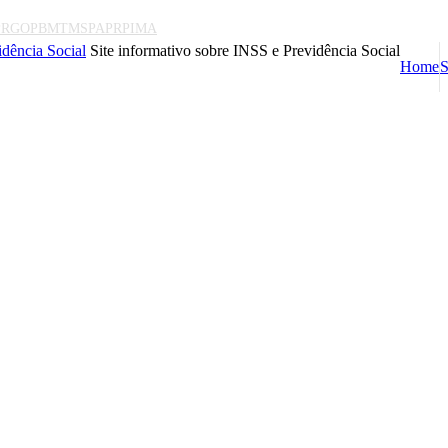
PR
GO
PB
MT
MS
PA
PR
PI
MA
dência Social
Site informativo sobre INSS e Previdência Social
Home