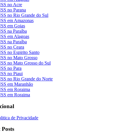
NSS no Acre
NSS no Parana
NSS no Rio Grande do Sul
NSS em Amazonas
NSS em Goias
NSS na Paraíba
NSS em Alagoas
NSS na Paraíba
NSS no Ceara
SS no Espirito Santo
NSS no Mato Grosso
NSS no Mato Grosso do Sul
NSS no Para
NSS no Piaui
NSS no Rio Grande do Norte
NSS em Maranhão
NSS em Roraima
NSS em Roraima
ucional
litica de Privacidade
 Posts