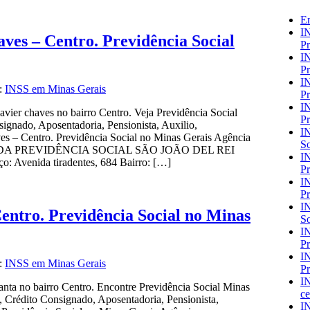
E
IN
ves – Centro. Previdência Social
Pr
IN
Pr
IN
a:
INSS em Minas Gerais
Pr
IN
vier chaves no bairro Centro. Veja Previdência Social
Pr
ignado, Aposentadoria, Pensionista, Auxilio,
IN
s – Centro. Previdência Social no Minas Gerais Agência
So
CIA DA PREVIDÊNCIA SOCIAL SÃO JOÃO DEL REI
IN
: Avenida tiradentes, 684 Bairro: […]
Pr
IN
Pr
IN
entro. Previdência Social no Minas
So
IN
Pr
IN
a:
INSS em Minas Gerais
Pr
IN
nta no bairro Centro. Encontre Previdência Social Minas
ce
 Crédito Consignado, Aposentadoria, Pensionista,
IN