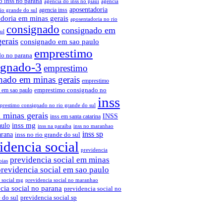
o inss no parana
agencia do inss no piaui
agencia
aposentadoria
agencia inss
rio grande do sul
doria em minas gerais
aposentadoria no rio
consignado
consignado em
ul
erais
consignado em sao paulo
emprestimo
o no parana
ignado-3
emprestimo
nado em minas gerais
emprestimo
emprestimo consignado no
 em sao paulo
inss
prestimo consignado no rio grande do sul
 minas gerais
INSS
inss em santa catarina
aulo
inss mg
inss na paraiba
inss no maranhao
inss sp
arana
inss no rio grande do sul
idencia social
previdencia
previdencia social em minas
oias
previdencia social em sao paulo
 social mg
previdencia social no maranhao
cia social no parana
previdencia social no
 do sul
previdencia social sp