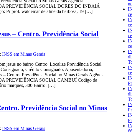
 Previdência Social no Minas Gerais Agência
no
CIA DA PREVIDÊNCIA SOCIAL DORES DO INDAIÁ
IN
: Pr prof. waldemar de almeida barbosa, 19 […]
ce
IN
ce
IN
sus – Centro. Previdência Social
ce
IN
ce
IN
a:
INSS em Minas Gerais
di
To
 jesus no bairro Centro. Localize Previdência Social
IN
, Consignado, Crédito Consignado, Aposentadoria,
ce
s – Centro. Previdência Social no Minas Gerais Agência
IN
IA DA PREVIDÊNCIA SOCIAL CAMBUÍ Codigo da
Pr
rio marques, 300 Bairro: […]
IN
di
To
IN
entro. Previdência Social no Minas
Pr
IN
Pr
IN
a:
INSS em Minas Gerais
66