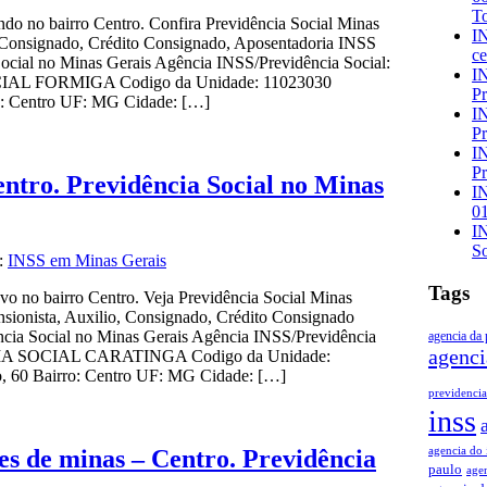
To
do no bairro Centro. Confira Previdência Social Minas
IN
o, Consignado, Crédito Consignado, Aposentadoria INSS
ce
ocial no Minas Gerais Agência INSS/Previdência Social:
IN
 FORMIGA Codigo da Unidade: 11023030
Pr
ro: Centro UF: MG Cidade: […]
IN
Pr
IN
Pr
ntro. Previdência Social no Minas
IN
01
IN
So
a:
INSS em Minas Gerais
Tags
o no bairro Centro. Veja Previdência Social Minas
ensionista, Auxilio, Consignado, Crédito Consignado
cia Social no Minas Gerais Agência INSS/Previdência
agencia da 
agenci
A SOCIAL CARATINGA Codigo da Unidade:
o, 60 Bairro: Centro UF: MG Cidade: […]
previdencia
inss
agencia do 
s de minas – Centro. Previdência
paulo
agen