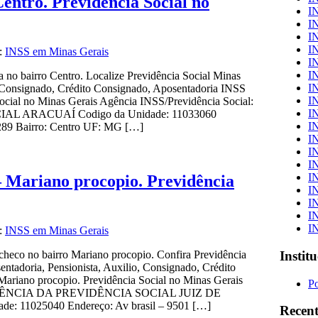
entro. Previdência Social no
I
I
I
I
a:
INSS em Minas Gerais
I
I
no bairro Centro. Localize Previdência Social Minas
I
o, Consignado, Crédito Consignado, Aposentadoria INSS
I
ocial no Minas Gerais Agência INSS/Previdência Social:
I
 ARACUAÍ Codigo da Unidade: 11033060
IN
289 Bairro: Centro UF: MG […]
I
I
I
I
 Mariano procopio. Previdência
I
I
I
I
a:
INSS em Minas Gerais
Instit
heco no bairro Mariano procopio. Confira Previdência
entadoria, Pensionista, Auxilio, Consignado, Crédito
ariano procopio. Previdência Social no Minas Gerais
Po
l: AGÊNCIA DA PREVIDÊNCIA SOCIAL JUIZ DE
 11025040 Endereço: Av brasil – 9501 […]
Recent