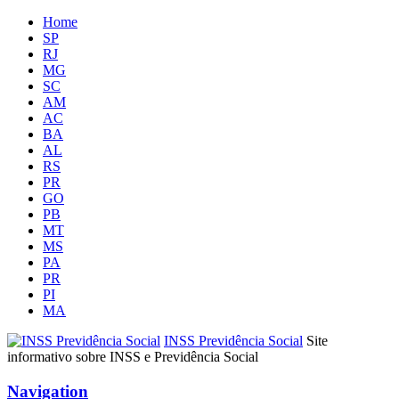
Home
SP
RJ
MG
SC
AM
AC
BA
AL
RS
PR
GO
PB
MT
MS
PA
PR
PI
MA
INSS Previdência Social
Site
informativo sobre INSS e Previdência Social
Navigation