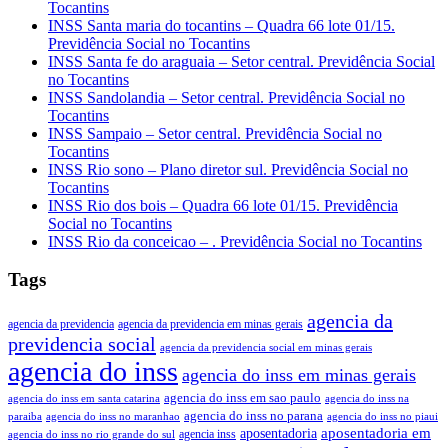
Tocantins
INSS Santa maria do tocantins – Quadra 66 lote 01/15.
Previdência Social no Tocantins
INSS Santa fe do araguaia – Setor central. Previdência Social
no Tocantins
INSS Sandolandia – Setor central. Previdência Social no
Tocantins
INSS Sampaio – Setor central. Previdência Social no
Tocantins
INSS Rio sono – Plano diretor sul. Previdência Social no
Tocantins
INSS Rio dos bois – Quadra 66 lote 01/15. Previdência
Social no Tocantins
INSS Rio da conceicao – . Previdência Social no Tocantins
Tags
agencia da
agencia da previdencia
agencia da previdencia em minas gerais
previdencia social
agencia da previdencia social em minas gerais
agencia do inss
agencia do inss em minas gerais
agencia do inss em sao paulo
agencia do inss em santa catarina
agencia do inss na
agencia do inss no parana
paraiba
agencia do inss no maranhao
agencia do inss no piaui
aposentadoria em
aposentadoria
agencia inss
agencia do inss no rio grande do sul