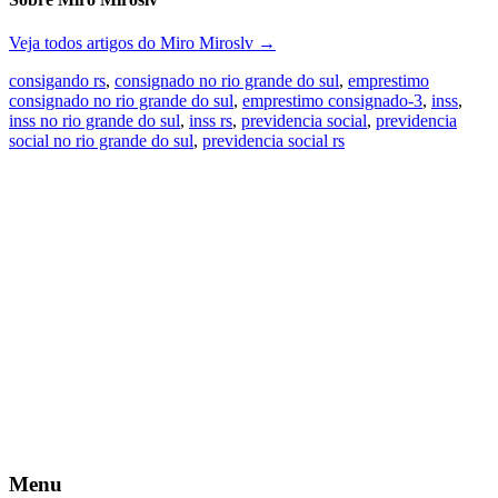
Veja todos artigos do Miro Miroslv
→
consigando rs
,
consignado no rio grande do sul
,
emprestimo
consignado no rio grande do sul
,
emprestimo consignado-3
,
inss
,
inss no rio grande do sul
,
inss rs
,
previdencia social
,
previdencia
social no rio grande do sul
,
previdencia social rs
Menu