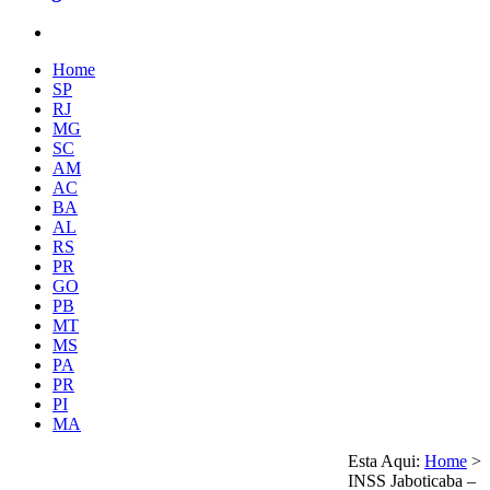
Home
SP
RJ
MG
SC
AM
AC
BA
AL
RS
PR
GO
PB
MT
MS
PA
PR
PI
MA
Esta Aqui:
Home
>
INSS Jaboticaba –