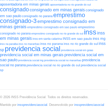
aposentadoria em minas gerais
aposentadoria no rio grande do sul
consignado
consignado em minas gerais
consignado
emprestimo
em sao paulo
consignado no parana
consignado-3
emprestimo consignado em
minas gerais
emprestimo
emprestimo consignado em sao paulo
inss
inss
consignado no parana
emprestimo consignado no rio grande do sul
em minas gerais
INSS em sao paulo
inss mg
inss em santa catarina
inss
inss no parana
inss no rio grande do sul
inss na paraiba
inss no maranhao
previdencia social
sp
previdencia social em goias
previdencia social em minas gerais
previdencia social em
sao paulo
previdencia
previdencia social mg
previdencia social no maranhao
social no parana
previdencia social no rio grande do sul
previdencia social
sp
© 2026 INSS Previdência Social. Todos os direitos reservados.
Mantido por
inssprevidenciasocial
. Desenvolvido por
inssprevidenciasocial