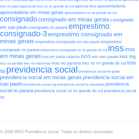
aposentadoria
agencia inss
inss no piaui
agencia do inss no rio grande do sul
aposentadoria em minas gerais
aposentadoria no rio grande do sul
consignado
consignado em minas gerais
consignado
emprestimo
em sao paulo
consignado no parana
consignado-3
emprestimo consignado em
minas gerais
emprestimo
emprestimo consignado em sao paulo
inss
inss
consignado no parana
emprestimo consignado no rio grande do sul
em minas gerais
INSS em sao paulo
inss mg
inss em santa catarina
inss
inss no parana
inss no rio grande do sul
inss na paraiba
inss no maranhao
previdencia social
sp
previdencia social em goias
previdencia social em minas gerais
previdencia social em
sao paulo
previdencia
previdencia social mg
previdencia social no maranhao
social no parana
previdencia social no rio grande do sul
previdencia social
sp
© 2026 INSS Previdência Social. Todos os direitos reservados.