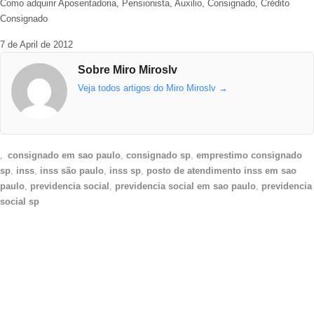
Como adquirir Aposentadoria, Pensionista, Auxilio, Consignado, Crédito
Consignado
7 de April de 2012
Sobre Miro Miroslv
Veja todos artigos do Miro Miroslv
→
consignado em sao paulo
,
consignado sp
,
emprestimo consignado
sp
,
inss
,
inss são paulo
,
inss sp
,
posto de atendimento inss em sao
paulo
,
previdencia social
,
previdencia social em sao paulo
,
previdencia
social sp