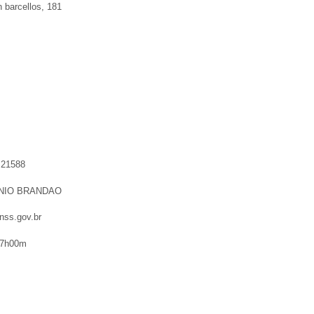
 barcellos, 181
:
21588
NIO BRANDAO
ss.gov.br
7h00m