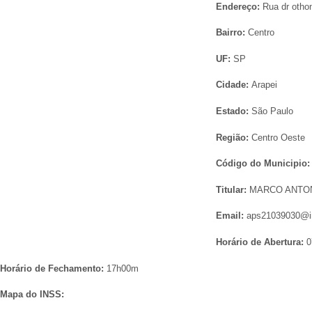
Endereço:
Rua dr othon
Bairro:
Centro
UF:
SP
Cidade:
Arapei
Estado:
São Paulo
Região:
Centro Oeste
Código do Municipio
Titular:
MARCO ANTO
Email:
aps21039030@in
Horário de Abertura:
0
Horário de Fechamento:
17h00m
Mapa do INSS: