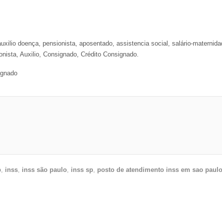
xilio doença, pensionista, aposentado, assistencia social, salário-maternidade
onista, Auxilio, Consignado, Crédito Consignado.
ignado
p
,
inss
,
inss são paulo
,
inss sp
,
posto de atendimento inss em sao paul