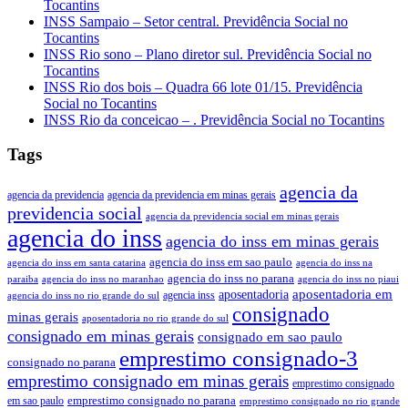
Tocantins
INSS Sampaio – Setor central. Previdência Social no
Tocantins
INSS Rio sono – Plano diretor sul. Previdência Social no
Tocantins
INSS Rio dos bois – Quadra 66 lote 01/15. Previdência
Social no Tocantins
INSS Rio da conceicao – . Previdência Social no Tocantins
Tags
agencia da
agencia da previdencia
agencia da previdencia em minas gerais
previdencia social
agencia da previdencia social em minas gerais
agencia do inss
agencia do inss em minas gerais
agencia do inss em sao paulo
agencia do inss em santa catarina
agencia do inss na
agencia do inss no parana
paraiba
agencia do inss no maranhao
agencia do inss no piaui
aposentadoria em
aposentadoria
agencia inss
agencia do inss no rio grande do sul
consignado
minas gerais
aposentadoria no rio grande do sul
consignado em minas gerais
consignado em sao paulo
emprestimo consignado-3
consignado no parana
emprestimo consignado em minas gerais
emprestimo consignado
emprestimo consignado no parana
em sao paulo
emprestimo consignado no rio grande