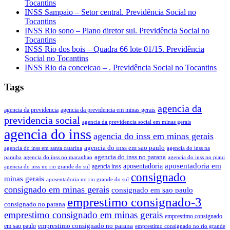
Tocantins
INSS Sampaio – Setor central. Previdência Social no
Tocantins
INSS Rio sono – Plano diretor sul. Previdência Social no
Tocantins
INSS Rio dos bois – Quadra 66 lote 01/15. Previdência
Social no Tocantins
INSS Rio da conceicao – . Previdência Social no Tocantins
Tags
agencia da
agencia da previdencia
agencia da previdencia em minas gerais
previdencia social
agencia da previdencia social em minas gerais
agencia do inss
agencia do inss em minas gerais
agencia do inss em sao paulo
agencia do inss em santa catarina
agencia do inss na
agencia do inss no parana
paraiba
agencia do inss no maranhao
agencia do inss no piaui
aposentadoria em
aposentadoria
agencia inss
agencia do inss no rio grande do sul
consignado
minas gerais
aposentadoria no rio grande do sul
consignado em minas gerais
consignado em sao paulo
emprestimo consignado-3
consignado no parana
emprestimo consignado em minas gerais
emprestimo consignado
emprestimo consignado no parana
em sao paulo
emprestimo consignado no rio grande