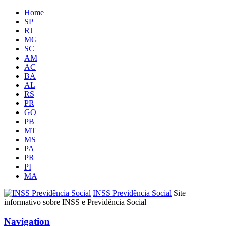
Home
SP
RJ
MG
SC
AM
AC
BA
AL
RS
PR
GO
PB
MT
MS
PA
PR
PI
MA
INSS Previdência Social
Site
informativo sobre INSS e Previdência Social
Navigation