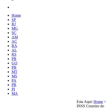
Home
SP
RJ
MG
SC
AM
AC
BA
AL
RS
PR
GO
PB
MT
MS
PA
PR
PI
MA
Esta Aqui:
Home
>
INSS Cruzeiro do