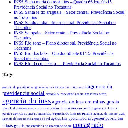
INSS Santa maria do tocantins – Quadra 66 lote 01/15.
Previdência Social no Tocantins
INSS Santa fe do araguaia – Setor central. Previdência Social
no Tocantins
INSS Sandolandia – Setor central. Previdência Social no
Tocantins
INSS Sampaio – Setor central. Previdência Social no
Tocantins
INSS Rio sono – Plano diretor sul. Previdência Social no
Tocantins
INSS Rio dos bois – Quadra 66 lote 01/15. Previdência
Social no Tocantins
INSS Rio da conceicao – . Previdência Social no Tocantins
Tags
agencia da
agencia da previdencia
agencia da previdencia em minas gerais
previdencia social
agencia da previdencia social em minas gerais
agencia do inss
agencia do inss em minas gerais
agencia do inss em sao paulo
agencia do inss em santa catarina
agencia do inss na
agencia do inss no parana
paraiba
agencia do inss no maranhao
agencia do inss no piaui
aposentadoria em
aposentadoria
agencia inss
agencia do inss no rio grande do sul
consignado
minas gerais
aposentadoria no rio grande do sul