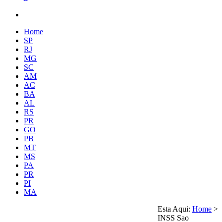
Home
SP
RJ
MG
SC
AM
AC
BA
AL
RS
PR
GO
PB
MT
MS
PA
PR
PI
MA
Esta Aqui:
Home
>
INSS Sao