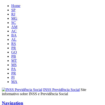
Home
SP
RJ
MG
SC
AM
AC
BA
AL
RS
PR
GO
PB
MT
MS
PA
PR
PI
MA
INSS Previdência Social
Site
informativo sobre INSS e Previdência Social
Navigation