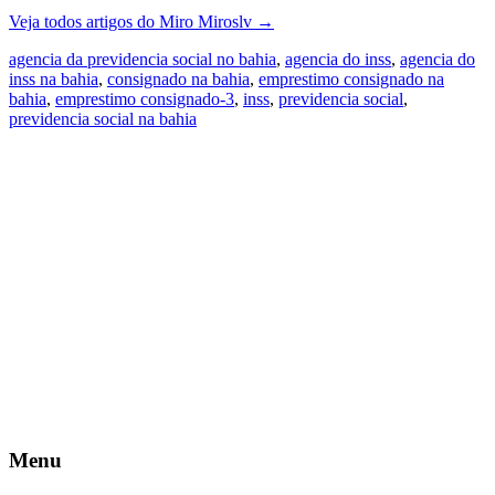
Veja todos artigos do Miro Miroslv
→
agencia da previdencia social no bahia
,
agencia do inss
,
agencia do
inss na bahia
,
consignado na bahia
,
emprestimo consignado na
bahia
,
emprestimo consignado-3
,
inss
,
previdencia social
,
previdencia social na bahia
Menu