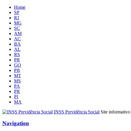
Home
SP
RJ
MG
SC
AM
AC
BA
AL
RS
PR
GO
PB
MT
MS
PA
PR
PI
MA
INSS Previdência Social
Site informativo
Navigation