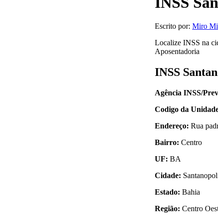
INSS Sant
Escrito por:
Miro Mi
Localize INSS na cid
Aposentadoria
INSS Santano
Agência INSS/Prev
Codigo da Unidad
Endereço:
Rua padr
Bairro:
Centro
UF:
BA
Cidade:
Santanopol
Estado:
Bahia
Região:
Centro Oes