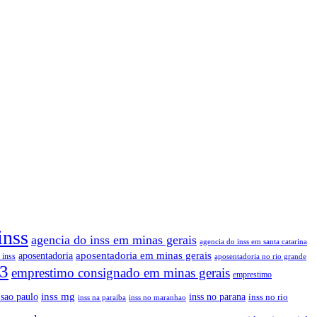
inss
agencia do inss em minas gerais
agencia do inss em santa catarina
aposentadoria em minas gerais
aposentadoria
 inss
aposentadoria no rio grande
-3
emprestimo consignado em minas gerais
emprestimo
sao paulo
inss mg
inss no parana
inss no rio
inss na paraiba
inss no maranhao