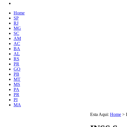
Home
SP
RJ
MG
SC
AM
AC
BA
AL
RS
PR
GO
PB
MT
MS
PA
PR
PI
MA
Esta Aqui:
Home
>