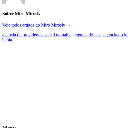
Sobre Miro Miroslv
Veja todos artigos do Miro Miroslv
→
agencia da previdencia social no bahia
,
agencia do inss
,
agencia do in
bahia
Menu