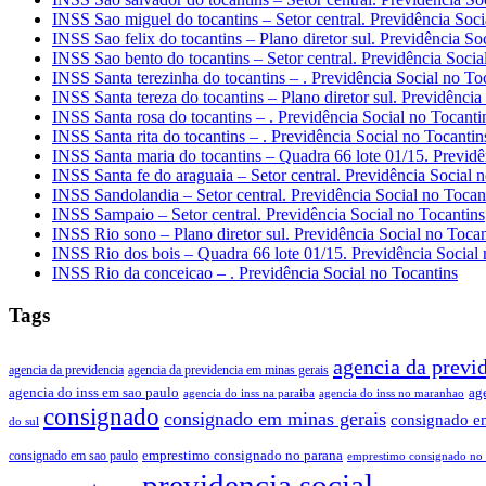
INSS Sao miguel do tocantins – Setor central. Previdência Soci
INSS Sao felix do tocantins – Plano diretor sul. Previdência So
INSS Sao bento do tocantins – Setor central. Previdência Socia
INSS Santa terezinha do tocantins – . Previdência Social no To
INSS Santa tereza do tocantins – Plano diretor sul. Previdência
INSS Santa rosa do tocantins – . Previdência Social no Tocanti
INSS Santa rita do tocantins – . Previdência Social no Tocantin
INSS Santa maria do tocantins – Quadra 66 lote 01/15. Previdê
INSS Santa fe do araguaia – Setor central. Previdência Social 
INSS Sandolandia – Setor central. Previdência Social no Tocan
INSS Sampaio – Setor central. Previdência Social no Tocantins
INSS Rio sono – Plano diretor sul. Previdência Social no Tocan
INSS Rio dos bois – Quadra 66 lote 01/15. Previdência Social 
INSS Rio da conceicao – . Previdência Social no Tocantins
Tags
agencia da previd
agencia da previdencia
agencia da previdencia em minas gerais
agencia do inss em sao paulo
ag
agencia do inss na paraiba
agencia do inss no maranhao
consignado
consignado em minas gerais
consignado e
do sul
emprestimo consignado no parana
consignado em sao paulo
emprestimo consignado no 
previdencia social