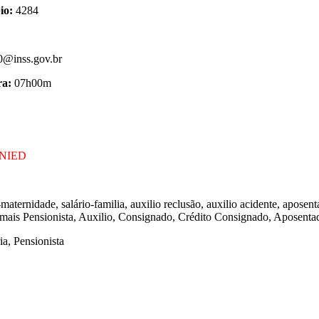
io:
4284
@inss.gov.br
ra:
07h00m
DENIED
-maternidade, salário-familia, auxilio reclusão, auxilio acidente, aposen
a mais Pensionista, Auxilio, Consignado, Crédito Consignado, Aposentad
a, Pensionista