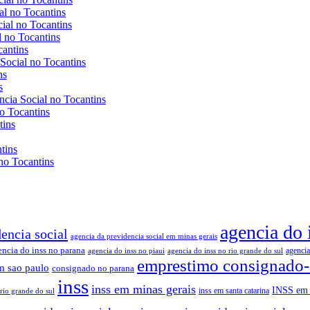
al no Tocantins
cial no Tocantins
l no Tocantins
cantins
 Social no Tocantins
ns
s
ncia Social no Tocantins
no Tocantins
tins
tins
no Tocantins
agencia do 
encia social
agencia da previdencia social em minas gerais
encia do inss no parana
agencia
agencia do inss no piaui
agencia do inss no rio grande do sul
emprestimo consignado
m sao paulo
consignado no parana
inss
inss em minas gerais
INSS em 
inss em santa catarina
rio grande do sul