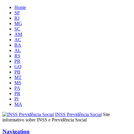
Home
SP
RJ
MG
SC
AM
AC
BA
AL
RS
PR
GO
PB
MT
MS
PA
PR
PI
MA
INSS Previdência Social
Site
informativo sobre INSS e Previdência Social
Navigation