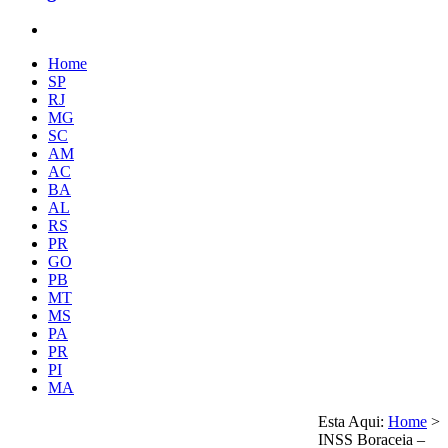
Home
SP
RJ
MG
SC
AM
AC
BA
AL
RS
PR
GO
PB
MT
MS
PA
PR
PI
MA
Esta Aqui:
Home
>
INSS Boraceia –