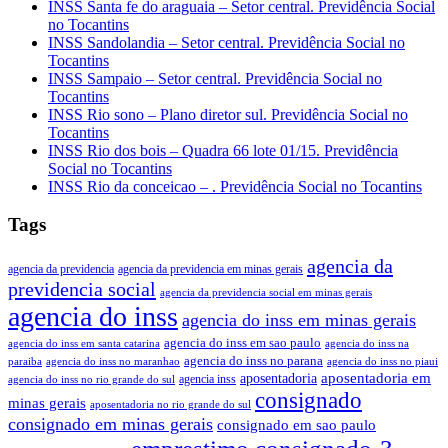
INSS Santa fe do araguaia – Setor central. Previdência Social
no Tocantins
INSS Sandolandia – Setor central. Previdência Social no
Tocantins
INSS Sampaio – Setor central. Previdência Social no
Tocantins
INSS Rio sono – Plano diretor sul. Previdência Social no
Tocantins
INSS Rio dos bois – Quadra 66 lote 01/15. Previdência
Social no Tocantins
INSS Rio da conceicao – . Previdência Social no Tocantins
Tags
agencia da
agencia da previdencia
agencia da previdencia em minas gerais
previdencia social
agencia da previdencia social em minas gerais
agencia do inss
agencia do inss em minas gerais
agencia do inss em sao paulo
agencia do inss em santa catarina
agencia do inss na
agencia do inss no parana
paraiba
agencia do inss no maranhao
agencia do inss no piaui
aposentadoria em
aposentadoria
agencia inss
agencia do inss no rio grande do sul
consignado
minas gerais
aposentadoria no rio grande do sul
consignado em minas gerais
consignado em sao paulo