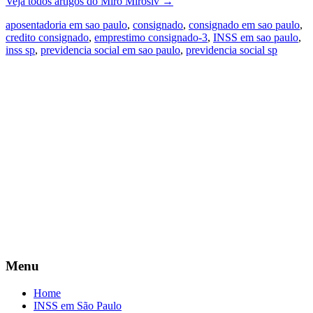
Veja todos artigos do Miro Miroslv
→
aposentadoria em sao paulo
,
consignado
,
consignado em sao paulo
,
credito consignado
,
emprestimo consignado-3
,
INSS em sao paulo
,
inss sp
,
previdencia social em sao paulo
,
previdencia social sp
Menu
Home
INSS em São Paulo