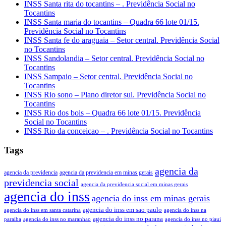
INSS Santa rita do tocantins – . Previdência Social no
Tocantins
INSS Santa maria do tocantins – Quadra 66 lote 01/15.
Previdência Social no Tocantins
INSS Santa fe do araguaia – Setor central. Previdência Social
no Tocantins
INSS Sandolandia – Setor central. Previdência Social no
Tocantins
INSS Sampaio – Setor central. Previdência Social no
Tocantins
INSS Rio sono – Plano diretor sul. Previdência Social no
Tocantins
INSS Rio dos bois – Quadra 66 lote 01/15. Previdência
Social no Tocantins
INSS Rio da conceicao – . Previdência Social no Tocantins
Tags
agencia da
agencia da previdencia
agencia da previdencia em minas gerais
previdencia social
agencia da previdencia social em minas gerais
agencia do inss
agencia do inss em minas gerais
agencia do inss em sao paulo
agencia do inss em santa catarina
agencia do inss na
agencia do inss no parana
paraiba
agencia do inss no maranhao
agencia do inss no piaui