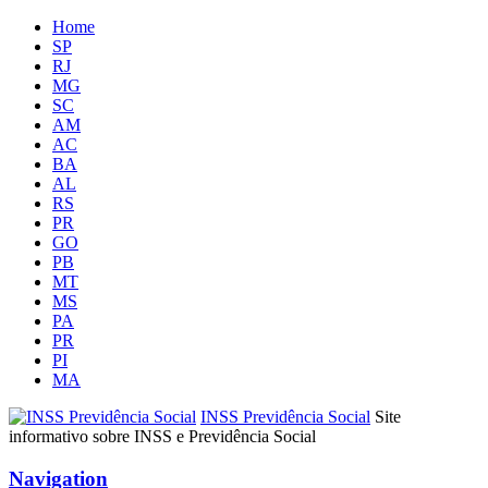
Home
SP
RJ
MG
SC
AM
AC
BA
AL
RS
PR
GO
PB
MT
MS
PA
PR
PI
MA
INSS Previdência Social
Site
informativo sobre INSS e Previdência Social
Navigation