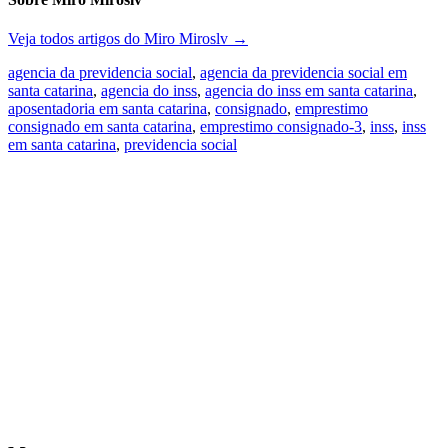
Veja todos artigos do Miro Miroslv
→
agencia da previdencia social
,
agencia da previdencia social em
santa catarina
,
agencia do inss
,
agencia do inss em santa catarina
,
aposentadoria em santa catarina
,
consignado
,
emprestimo
consignado em santa catarina
,
emprestimo consignado-3
,
inss
,
inss
em santa catarina
,
previdencia social