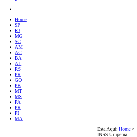
Home
SP
RJ
MG
SC
AM
AC
BA
AL
RS
PR
GO
PB
MT
MS
PA
PR
PI
MA
Esta Aqui:
Home
>
INSS Urupema –