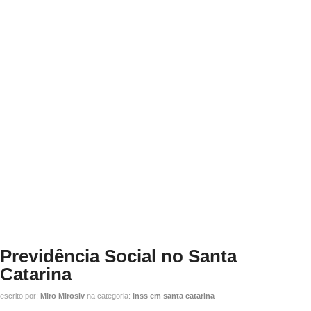
Previdência Social no Santa
Catarina
escrito por:
Miro Miroslv
na categoria:
inss em santa catarina