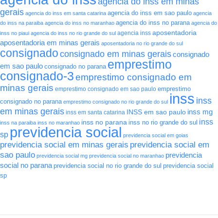
agencia do inss em minas
gerais
agencia do inss em sao paulo
agencia do inss em santa catarina
agencia
agencia do inss no parana
do inss na paraiba
agencia do inss no maranhao
agencia do
aposentadoria
agencia inss
inss no piaui
agencia do inss no rio grande do sul
aposentadoria em minas gerais
aposentadoria no rio grande do sul
consignado
consignado em minas gerais
consignado
emprestimo
em sao paulo
consignado no parana
consignado-3
emprestimo consignado em
minas gerais
emprestimo
emprestimo consignado em sao paulo
inss
inss
consignado no parana
emprestimo consignado no rio grande do sul
em minas gerais
INSS em sao paulo
inss mg
inss em santa catarina
inss
inss no parana
inss no rio grande do sul
inss na paraiba
inss no maranhao
previdencia social
sp
previdencia social em goias
previdencia social em minas gerais
previdencia social em
sao paulo
previdencia
previdencia social mg
previdencia social no maranhao
social no parana
previdencia social no rio grande do sul
previdencia social
sp