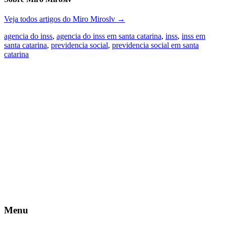
Veja todos artigos do Miro Miroslv
→
agencia do inss
,
agencia do inss em santa catarina
,
inss
,
inss em
santa catarina
,
previdencia social
,
previdencia social em santa
catarina
Menu