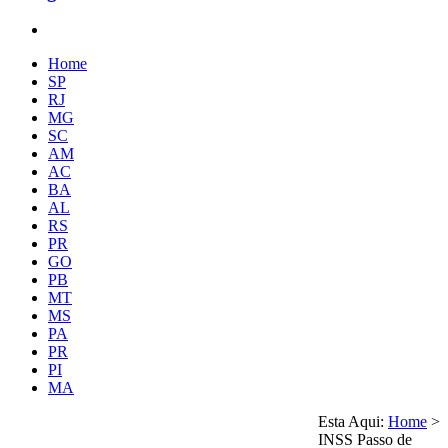
Home
SP
RJ
MG
SC
AM
AC
BA
AL
RS
PR
GO
PB
MT
MS
PA
PR
PI
MA
Esta Aqui:
Home
>
INSS Passo de