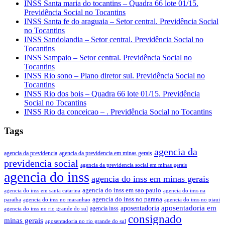
INSS Santa maria do tocantins – Quadra 66 lote 01/15.
Previdência Social no Tocantins
INSS Santa fe do araguaia – Setor central. Previdência Social
no Tocantins
INSS Sandolandia – Setor central. Previdência Social no
Tocantins
INSS Sampaio – Setor central. Previdência Social no
Tocantins
INSS Rio sono – Plano diretor sul. Previdência Social no
Tocantins
INSS Rio dos bois – Quadra 66 lote 01/15. Previdência
Social no Tocantins
INSS Rio da conceicao – . Previdência Social no Tocantins
Tags
agencia da
agencia da previdencia
agencia da previdencia em minas gerais
previdencia social
agencia da previdencia social em minas gerais
agencia do inss
agencia do inss em minas gerais
agencia do inss em sao paulo
agencia do inss em santa catarina
agencia do inss na
agencia do inss no parana
paraiba
agencia do inss no maranhao
agencia do inss no piaui
aposentadoria em
aposentadoria
agencia inss
agencia do inss no rio grande do sul
consignado
minas gerais
aposentadoria no rio grande do sul