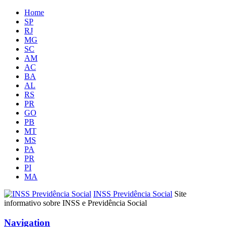
Home
SP
RJ
MG
SC
AM
AC
BA
AL
RS
PR
GO
PB
MT
MS
PA
PR
PI
MA
INSS Previdência Social
Site
informativo sobre INSS e Previdência Social
Navigation