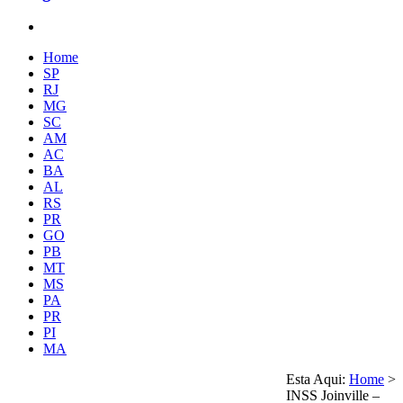
Home
SP
RJ
MG
SC
AM
AC
BA
AL
RS
PR
GO
PB
MT
MS
PA
PR
PI
MA
Esta Aqui:
Home
>
INSS Joinville –