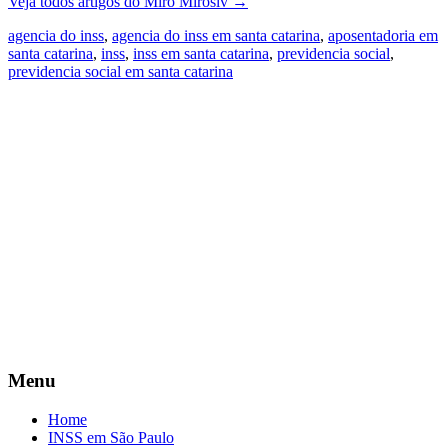
Veja todos artigos do Miro Miroslv
→
agencia do inss
,
agencia do inss em santa catarina
,
aposentadoria em
santa catarina
,
inss
,
inss em santa catarina
,
previdencia social
,
previdencia social em santa catarina
Menu
Home
INSS em São Paulo