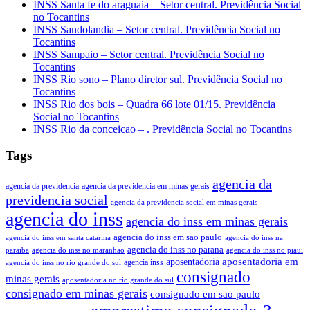
INSS Santa fe do araguaia – Setor central. Previdência Social
no Tocantins
INSS Sandolandia – Setor central. Previdência Social no
Tocantins
INSS Sampaio – Setor central. Previdência Social no
Tocantins
INSS Rio sono – Plano diretor sul. Previdência Social no
Tocantins
INSS Rio dos bois – Quadra 66 lote 01/15. Previdência
Social no Tocantins
INSS Rio da conceicao – . Previdência Social no Tocantins
Tags
agencia da
agencia da previdencia
agencia da previdencia em minas gerais
previdencia social
agencia da previdencia social em minas gerais
agencia do inss
agencia do inss em minas gerais
agencia do inss em sao paulo
agencia do inss em santa catarina
agencia do inss na
agencia do inss no parana
paraiba
agencia do inss no maranhao
agencia do inss no piaui
aposentadoria em
aposentadoria
agencia inss
agencia do inss no rio grande do sul
consignado
minas gerais
aposentadoria no rio grande do sul
consignado em minas gerais
consignado em sao paulo