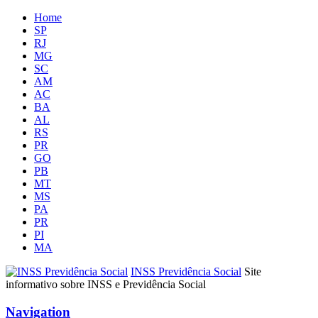
Home
SP
RJ
MG
SC
AM
AC
BA
AL
RS
PR
GO
PB
MT
MS
PA
PR
PI
MA
INSS Previdência Social
Site
informativo sobre INSS e Previdência Social
Navigation